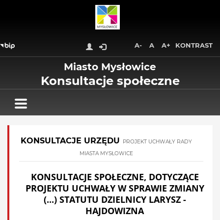
Wróć na początek strony
Przejdź do treści głównej
Przejdź do stopki
Przejdź do menu górnego
A-
A
A+
KONTRAST
Przejdź do mapy serwisu
Miasto Mysłowice
Konsultacje społeczne
KONSULTACJE URZĘDU
PROJEKT UCHWAŁY RADY
MIASTA MYSŁOWICE
KONSULTACJE SPOŁECZNE, DOTYCZĄCE
PROJEKTU UCHWAŁY W SPRAWIE ZMIANY
(...) STATUTU DZIELNICY LARYSZ -
HAJDOWIZNA