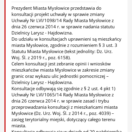
Prezydent Miasta Mysłowice przedstawia do
konsultacji projekt uchwały w sprawie zmiany
Uchwały Nr LVI/1098/14 Rady Miasta Mysłowice z
dnia 26 czerwca 2014 r. w sprawie nadania statutu
Dzielnicy Larysz - Hajdowizna.
Do udziału w konsultacjach uprawnieni są mieszkańcy
miasta Mysłowice, zgodnie z rozumieniem § 3 ust. 3
Statutu Miasta Mysłowice (tekst jednolity: Dz. Urz.
Woj. Śl. z 2019 r., poz. 6158).
Celem konsultacji jest zebranie opinii i wniosków
mieszkańców miasta Mysłowice w zakresie zmiany
granic oraz wykazu ulic jednostki pomocniczej –
Dzielnicy Larysz - Hajdowizna.
Konsultacje odbywają się zgodnie z § 2 ust. 4 pkt 1)
Uchwały Nr LVI/1065/14 Rady Miasta Mysłowice z
dnia 26 czerwca 2014 r. w sprawie zasad i trybu
przeprowadzania konsultacji z mieszkańcami miasta
Mysłowice (Dz. Urz. Woj. Śl. z 2014 r., poz. 4039) –
zasięg terytorialny miejski, dotyczący całego terenu
miasta.
Konsultacje odbywają się w dniach od 20 października