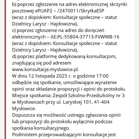
b) poprzez zgłoszenie na adres elektronicznej skrzynki
pocztowej ePUAP2 – /2470011/SkrytkaESP
(wraz z dopiskiem: Konsultacje społeczne – statut
Dzielnicy Larysz - Hajdowizna),
c) poprzez zgłoszenie na adres do doręczeń
elektronicznych – AE:PL-55804-37713-FVWWB-16
(wraz z dopiskiem: Konsultacje społeczne – statut
Dzielnicy Larysz - Hajdowizna),
d) poprzez platformę dedykowaną konsultacjom,
znajdującą się pod adresem
www.konsultacje.myslowice.pl.
W dniu 12 listopada 2025 r. o godzinie 17:00
odbędzie się spotkanie, umożliwiające wyrażenie
opinii oraz składanie propozycji i opinii do protokołu.
Miejsce spotkania: Zespół Szkolno-Przedszkolny nr 3
w Mysłowicach przy ul. Laryskiej 101, 41-404
Mysłowice.
Dopuszcza się możliwość ustnego zgłaszania opinii
lub propozycji do protokołu wyłącznie podczas
spotkania konsultacyjnego.
Podmiotem przeprowadzającym konsultacje jest