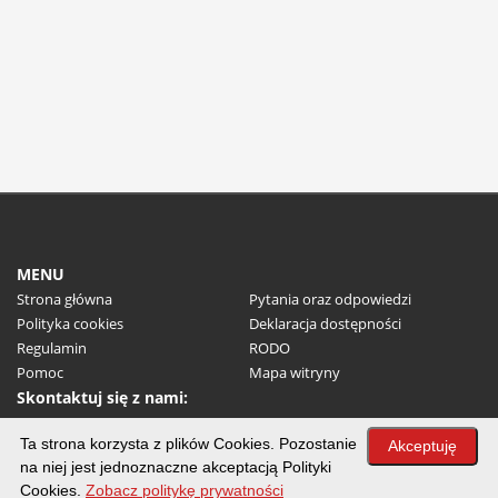
MENU
Strona główna
Pytania oraz odpowiedzi
Polityka cookies
Deklaracja dostępności
Regulamin
RODO
Pomoc
Mapa witryny
Skontaktuj się z nami:
(+48) 32 31 71 100
Ta strona korzysta z plików Cookies. Pozostanie
E-mail:
um@myslowice.pl
Akceptuję
na niej jest jednoznaczne akceptacją Polityki
Miasto Mysłowice
Cookies.
Zobacz politykę prywatności