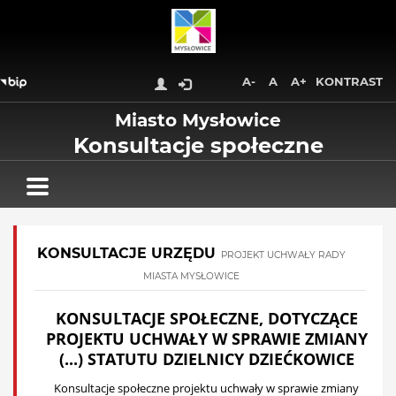
Wróć na początek strony
Przejdź do treści głównej
Przejdź do stopki
Przejdź do menu górnego
A-
A
A+
KONTRAST
Przejdź do mapy serwisu
Miasto Mysłowice
Konsultacje społeczne
KONSULTACJE URZĘDU
PROJEKT UCHWAŁY RADY
MIASTA MYSŁOWICE
KONSULTACJE SPOŁECZNE, DOTYCZĄCE
PROJEKTU UCHWAŁY W SPRAWIE ZMIANY
(...) STATUTU DZIELNICY DZIEĆKOWICE
Konsultacje społeczne projektu uchwały w sprawie zmiany