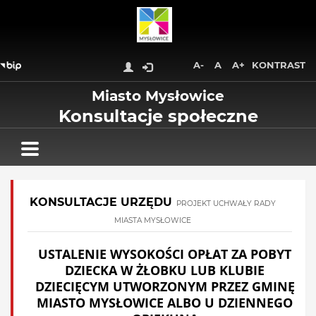
Wróć na początek strony
Przejdź do treści głównej
Przejdź do stopki
Przejdź do menu górnego
A-
A
A+
KONTRAST
Przejdź do mapy serwisu
Miasto Mysłowice
Konsultacje społeczne
KONSULTACJE URZĘDU
PROJEKT UCHWAŁY RADY
MIASTA MYSŁOWICE
USTALENIE WYSOKOŚCI OPŁAT ZA POBYT
DZIECKA W ŻŁOBKU LUB KLUBIE
DZIECIĘCYM UTWORZONYM PRZEZ GMINĘ
MIASTO MYSŁOWICE ALBO U DZIENNEGO