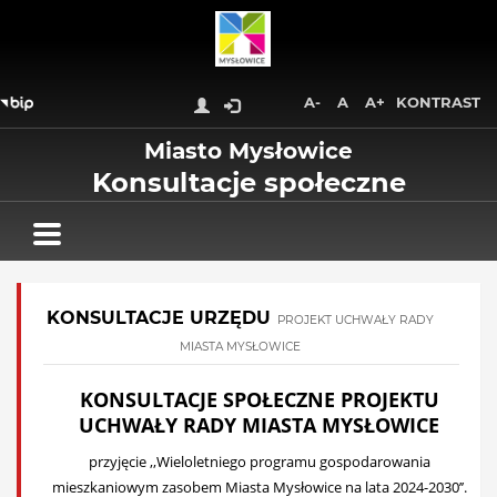
Wróć na początek strony
Przejdź do treści głównej
Przejdź do stopki
Przejdź do menu górnego
A-
A
A+
KONTRAST
Przejdź do mapy serwisu
Miasto Mysłowice
Konsultacje społeczne
KONSULTACJE URZĘDU
PROJEKT UCHWAŁY RADY
MIASTA MYSŁOWICE
KONSULTACJE SPOŁECZNE PROJEKTU
UCHWAŁY RADY MIASTA MYSŁOWICE
przyjęcie ,,Wieloletniego programu gospodarowania
mieszkaniowym zasobem Miasta Mysłowice na lata 2024-2030’’.