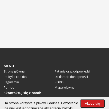
MENU
Strona główna
Pytania oraz odpowiedzi
Polityka cookies
Deklaracja dostępności
Regulamin
RODO
Pomoc
Mapa witryny
Skontaktuj się z nami:
(+48) 32 31 71 100
Ta strona korzysta z plików Cookies. Pozostanie
E-mail:
um@myslowice.pl
Akceptuję
na niej jest jednoznaczne akceptacją Polityki