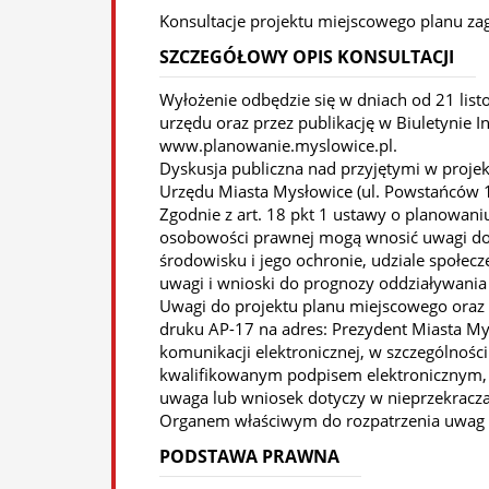
Konsultacje projektu miejscowego planu zag
SZCZEGÓŁOWY OPIS KONSULTACJI
Wyłożenie odbędzie się w dniach od 21 list
urzędu oraz przez publikację w Biuletynie I
www.planowanie.myslowice.pl.
Dyskusja publiczna nad przyjętymi w projek
Urzędu Miasta Mysłowice (ul. Powstańców 1
Zgodnie z art. 18 pkt 1 ustawy o planowani
osobowości prawnej mogą wnosić uwagi do pr
środowisku i jego ochronie, udziale społe
uwagi i wnioski do prognozy oddziaływania
Uwagi do projektu planu miejscowego oraz
druku AP-17 na adres: Prezydent Miasta My
komunikacji elektronicznej, w szczególnośc
kwalifikowanym podpisem elektronicznym, z 
uwaga lub wniosek dotyczy w nieprzekracza
Organem właściwym do rozpatrzenia uwag i
PODSTAWA PRAWNA