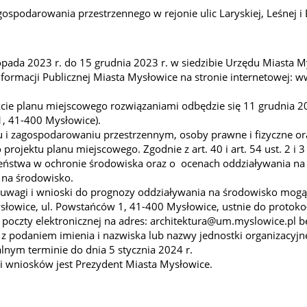
ospodarowania przestrzennego w rejonie ulic Laryskiej, Leśnej 
opada 2023 r. do 15 grudnia 2023 r. w siedzibie Urzędu Miasta 
nformacji Publicznej Miasta Mysłowice na stronie internetowej: w
cie planu miejscowego rozwiązaniami odbędzie się 11 grudnia 20
, 41-400 Mysłowice).
u i zagospodarowaniu przestrzennym, osoby prawne i fizyczne ora
ojektu planu miejscowego. Zgodnie z art. 40 i art. 54 ust. 2 i 3
czeństwa w ochronie środowiska oraz o ocenach oddziaływania n
 na środowisko.
 uwagi i wnioski do prognozy oddziaływania na środowisko mog
słowice, ul. Powstańców 1, 41-400 Mysłowice, ustnie do protok
i poczty elektronicznej na adres: architektura@um.myslowice.pl b
podaniem imienia i nazwiska lub nazwy jednostki organizacyjnej
lnym terminie do dnia 5 stycznia 2024 r.
 wniosków jest Prezydent Miasta Mysłowice.