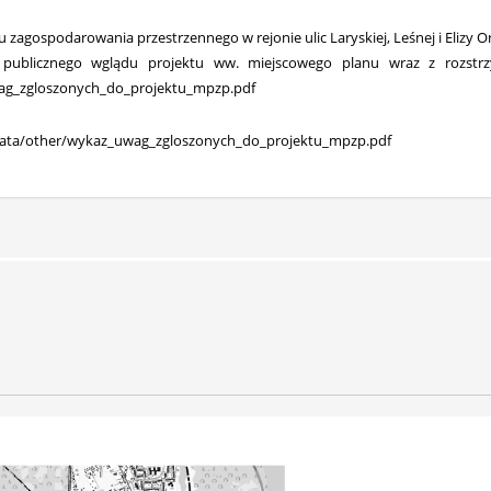
 zagospodarowania przestrzennego w rejonie ulic Laryskiej, Leśnej i Elizy 
blicznego wglądu projektu ww. miejscowego planu wraz z rozstrzyg
uwag_zgloszonych_do_projektu_mpzp.pdf
l/data/other/wykaz_uwag_zgloszonych_do_projektu_mpzp.pdf