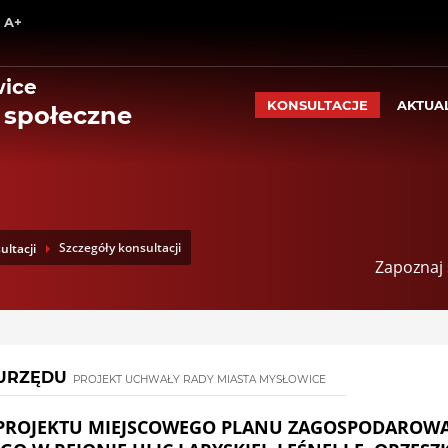
Wróć na początek strony
A+
Przejdź do treści głównej
Przejdź do stopki
Przejdź do menu górnego
wice
Przejdź do mapy serwisu
KONSULTACJE
AKTUA
 społeczne
Szczegóły konsultacji
ultacji
Zapoznaj 
URZĘDU
PROJEKT UCHWAŁY RADY MIASTA MYSŁOWICE
 PROJEKTU MIEJSCOWEGO PLANU ZAGOSPODAROW