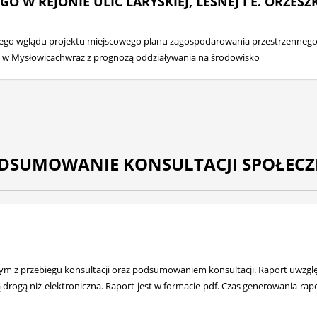
O W REJONIE ULIC LARYSKIEJ, LEŚNEJ I E. ORZES
ego wglądu projektu miejscowego planu zagospodarowania przestrzennego w 
ej w Mysłowicachwraz z prognozą oddziaływania na środowisko
DSUMOWANIE KONSULTACJI SPOŁEC
 z przebiegu konsultacji oraz podsumowaniem konsultacji. Raport uwzględ
ną drogą niż elektroniczna. Raport jest w formacie pdf. Czas generowania 