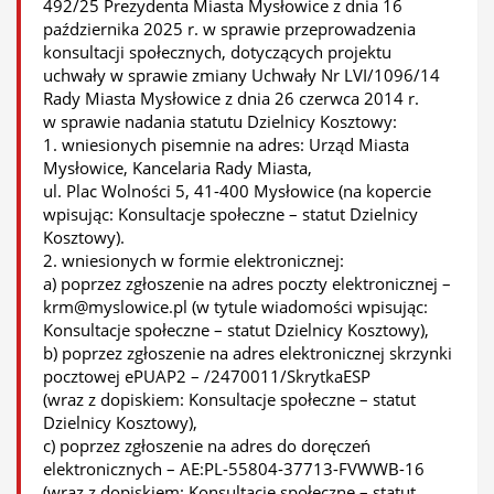
492/25 Prezydenta Miasta Mysłowice z dnia 16
października 2025 r. w sprawie przeprowadzenia
konsultacji społecznych, dotyczących projektu
uchwały w sprawie zmiany Uchwały Nr LVI/1096/14
Rady Miasta Mysłowice z dnia 26 czerwca 2014 r.
w sprawie nadania statutu Dzielnicy Kosztowy:
1. wniesionych pisemnie na adres: Urząd Miasta
Mysłowice, Kancelaria Rady Miasta,
ul. Plac Wolności 5, 41-400 Mysłowice (na kopercie
wpisując: Konsultacje społeczne – statut Dzielnicy
Kosztowy).
2. wniesionych w formie elektronicznej:
a) poprzez zgłoszenie na adres poczty elektronicznej –
krm@myslowice.pl (w tytule wiadomości wpisując:
Konsultacje społeczne – statut Dzielnicy Kosztowy),
b) poprzez zgłoszenie na adres elektronicznej skrzynki
pocztowej ePUAP2 – /2470011/SkrytkaESP
(wraz z dopiskiem: Konsultacje społeczne – statut
Dzielnicy Kosztowy),
c) poprzez zgłoszenie na adres do doręczeń
elektronicznych – AE:PL-55804-37713-FVWWB-16
(wraz z dopiskiem: Konsultacje społeczne – statut