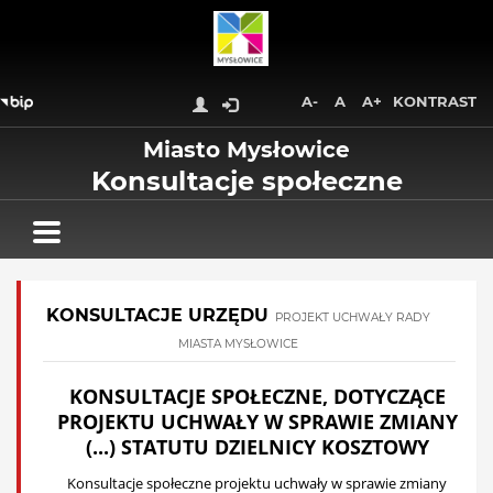
Wróć na początek strony
Przejdź do treści głównej
Przejdź do stopki
Przejdź do menu górnego
A-
A
A+
KONTRAST
Przejdź do mapy serwisu
Miasto Mysłowice
Konsultacje społeczne
KONSULTACJE URZĘDU
PROJEKT UCHWAŁY RADY
MIASTA MYSŁOWICE
KONSULTACJE SPOŁECZNE, DOTYCZĄCE
PROJEKTU UCHWAŁY W SPRAWIE ZMIANY
(...) STATUTU DZIELNICY KOSZTOWY
Konsultacje społeczne projektu uchwały w sprawie zmiany