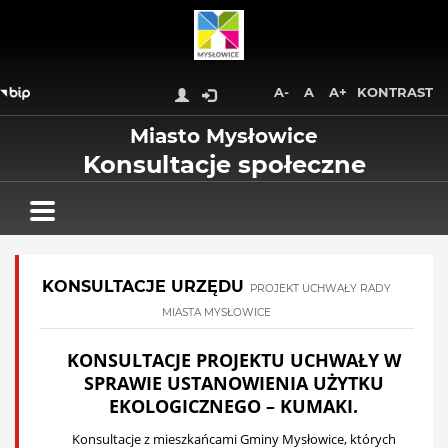
Wróć na początek strony
Przejdź do treści głównej
Przejdź do stopki
Przejdź do menu górnego
A-
A
A+
KONTRAST
Przejdź do mapy serwisu
Miasto Mysłowice
Konsultacje społeczne
KONSULTACJE URZĘDU
PROJEKT UCHWAŁY RADY
MIASTA MYSŁOWICE
KONSULTACJE PROJEKTU UCHWAŁY W
SPRAWIE USTANOWIENIA UŻYTKU
EKOLOGICZNEGO – KUMAKI.
Konsultacje z mieszkańcami Gminy Mysłowice, których