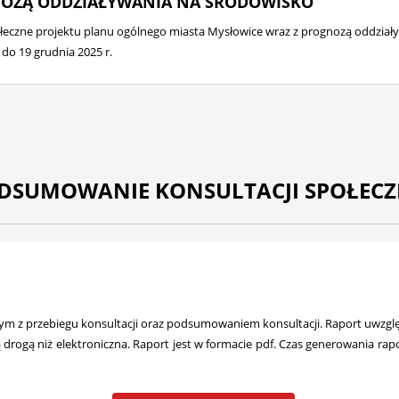
NOZĄ ODDZIAŁYWANIA NA ŚRODOWISKO
ołeczne projektu planu ogólnego miasta Mysłowice wraz z prognozą oddzia
 do 19 grudnia 2025 r.
DSUMOWANIE KONSULTACJI SPOŁEC
 z przebiegu konsultacji oraz podsumowaniem konsultacji. Raport uwzględ
ną drogą niż elektroniczna. Raport jest w formacie pdf. Czas generowania 