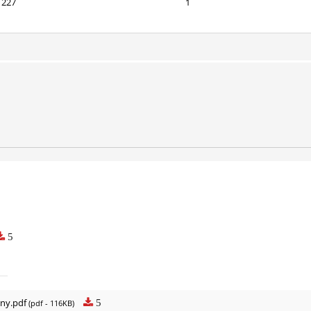
227
1
5
iny.pdf
5
(pdf - 116KB)