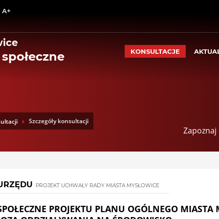
Wróć na początek strony
A+
Przejdź do treści głównej
Przejdź do stopki
Przejdź do menu górnego
wice
Przejdź do mapy serwisu
KONSULTACJE
AKTUA
 społeczne
Szczegóły konsultacji
ultacji
Zapoznaj 
URZĘDU
PROJEKT UCHWAŁY RADY MIASTA MYSŁOWICE
SPOŁECZNE PROJEKTU PLANU OGÓLNEGO MIASTA