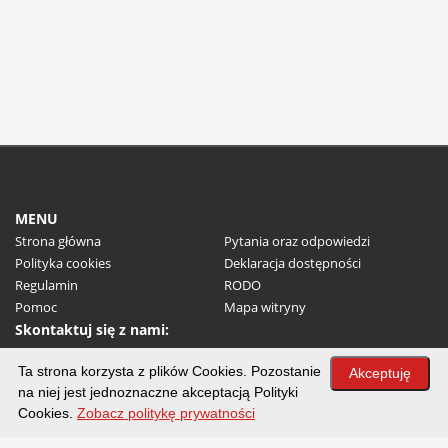
MENU
Strona główna
Pytania oraz odpowiedzi
Polityka cookies
Deklaracja dostępności
Regulamin
RODO
Pomoc
Mapa witryny
Skontaktuj się z nami:
(+48) 32 31 71 100
Ta strona korzysta z plików Cookies. Pozostanie
E-mail:
um@myslowice.pl
Akceptuję
na niej jest jednoznaczne akceptacją Polityki
Miasto Mysłowice
Cookies.
Zobacz politykę prywatności
ul. Powstańców 1, 41-400 Mysłowice