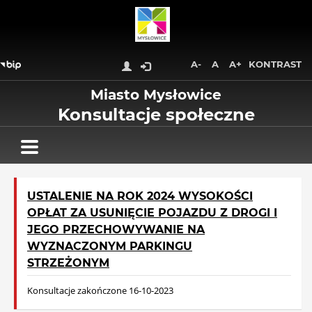
Wróć na początek strony
Przejdź do treści głównej
Przejdź do stopki
Przejdź do menu górnego
A-
A
A+
KONTRAST
Przejdź do mapy serwisu
Miasto Mysłowice
Konsultacje społeczne
USTALENIE NA ROK 2024 WYSOKOŚCI
OPŁAT ZA USUNIĘCIE POJAZDU Z DROGI I
JEGO PRZECHOWYWANIE NA
WYZNACZONYM PARKINGU
STRZEŻONYM
Konsultacje zakończone 16-10-2023