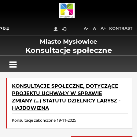
Wróć na początek strony
Przejdź do treści głównej
Przejdź do stopki
Przejdź do menu górnego
A-
A
A+
KONTRAST
Przejdź do mapy serwisu
Miasto Mysłowice
Konsultacje społeczne
KONSULTACJE SPOŁECZNE, DOTYCZĄCE
PROJEKTU UCHWAŁY W SPRAWIE
ZMIANY (...) STATUTU DZIELNICY LARYSZ -
HAJDOWIZNA
Konsultacje zakończone 19-11-2025