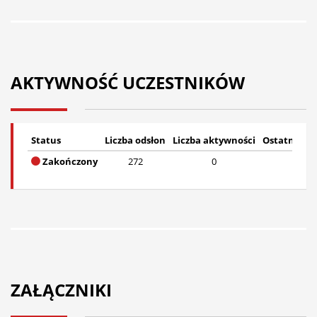
AKTYWNOŚĆ UCZESTNIKÓW
Status
Liczba odsłon
Liczba aktywności
Ostatnia a
Zakończony
272
0
Bra
ZAŁĄCZNIKI