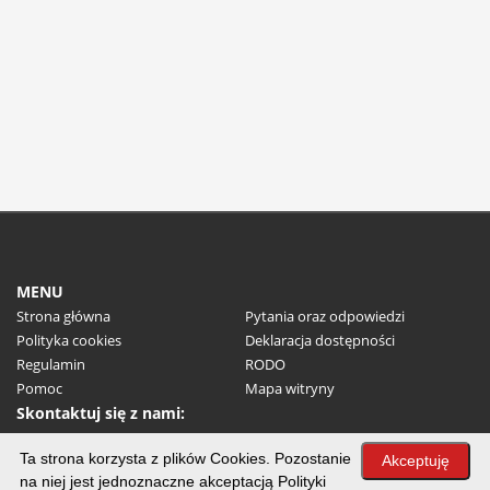
MENU
Strona główna
Pytania oraz odpowiedzi
Polityka cookies
Deklaracja dostępności
Regulamin
RODO
Pomoc
Mapa witryny
Skontaktuj się z nami:
(+48) 32 31 71 100
Ta strona korzysta z plików Cookies. Pozostanie
E-mail:
um@myslowice.pl
Akceptuję
na niej jest jednoznaczne akceptacją Polityki