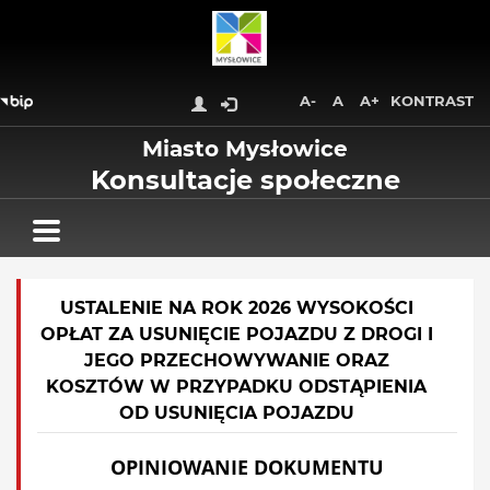
Wróć na początek strony
Przejdź do treści głównej
Przejdź do stopki
Przejdź do menu górnego
A-
A
A+
KONTRAST
Przejdź do mapy serwisu
Miasto Mysłowice
Konsultacje społeczne
USTALENIE NA ROK 2026 WYSOKOŚCI
OPŁAT ZA USUNIĘCIE POJAZDU Z DROGI I
JEGO PRZECHOWYWANIE ORAZ
KOSZTÓW W PRZYPADKU ODSTĄPIENIA
OD USUNIĘCIA POJAZDU
OPINIOWANIE DOKUMENTU