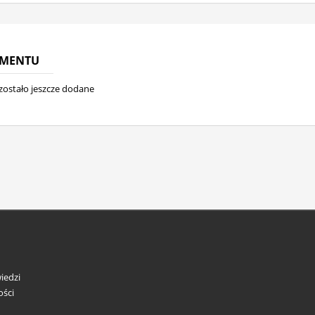
UMENTU
ostało jeszcze dodane
iedzi
ości