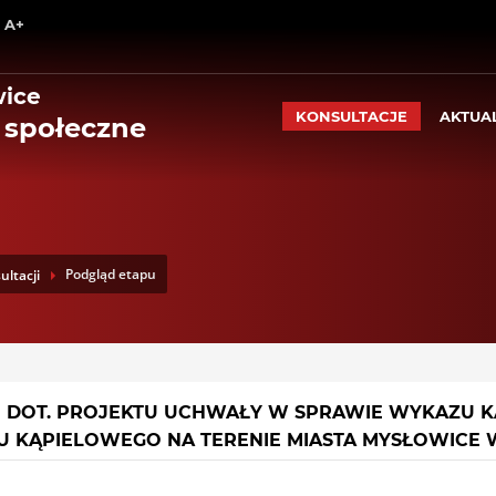
Wróć na początek strony
A+
Przejdź do treści głównej
Przejdź do stopki
Przejdź do menu górnego
wice
Przejdź do mapy serwisu
KONSULTACJE
AKTUA
 społeczne
Podgląd etapu
ultacji
 DOT. PROJEKTU UCHWAŁY W SPRAWIE WYKAZU KĄ
U KĄPIELOWEGO NA TERENIE MIASTA MYSŁOWICE 