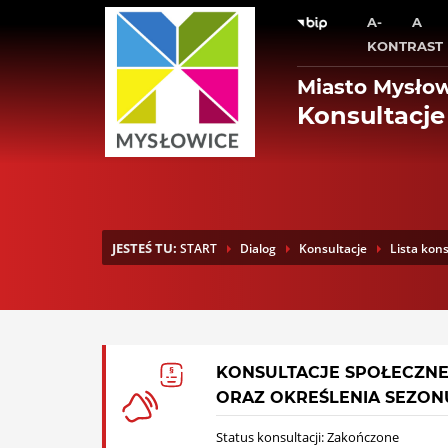
A-
A
KONTRAST
Miasto Mysło
Konsultacje
JESTEŚ TU:
START
Dialog
Konsultacje
Lista kons
KONSULTACJE SPOŁECZNE
ORAZ OKREŚLENIA SEZON
Status konsultacji: Zakończone